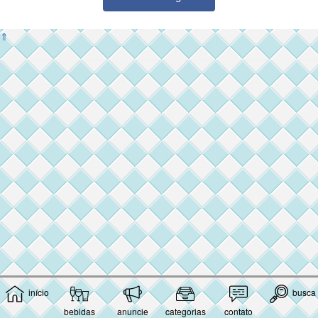
⇑
início
busca
bebidas
anuncie
categorias
contato