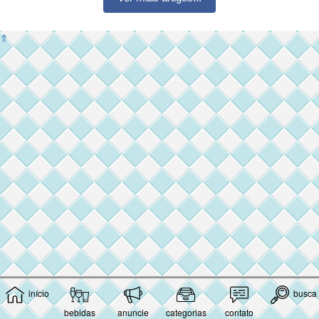
⇑
início
busca
bebidas
anuncie
categorias
contato