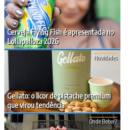
Cerveja Flying Fish é apresentada no
Lollapalloza 2026
Novidades
Gellato: o licor de pistache premium
que virou tendência
Onde Beber?