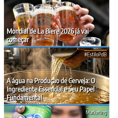
Mondial de La Biere 2026 já vai
começar
#EstiloPdB
A água na Produção de Cerveja: O
Ingrediente Essencial e Seu Papel
Fundamental
Marketing