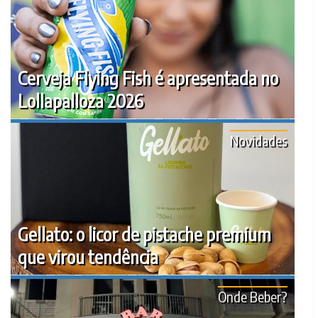
Cerveja Flying Fish é apresentada no
Lollapalloza 2026
Novidades
Gellato: o licor de pistache premium
que virou tendência
Onde Beber?