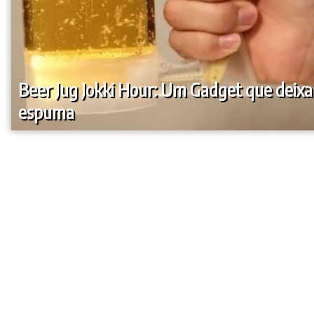
Beer Jug Jokki Hour: Um Gadget que deixa
espuma