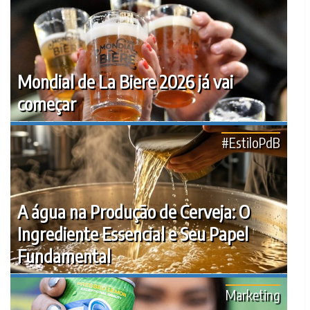
Mondial de La Biere 2026 já vai
começar
#EstiloPdB
A água na Produção de Cerveja: O
Ingrediente Essencial e Seu Papel
Fundamental
Marketing