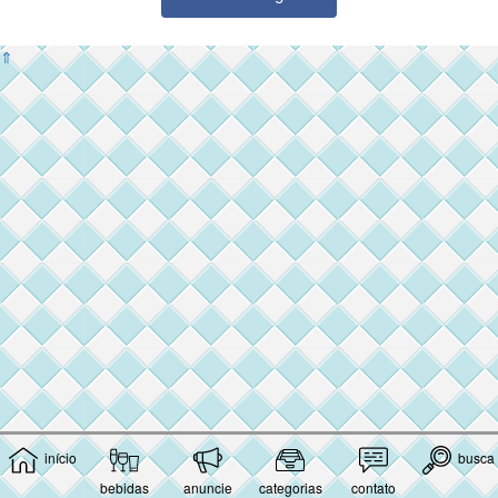
⇑
início
busca
bebidas
anuncie
categorias
contato