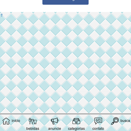
⇑
início
busca
bebidas
anuncie
categorias
contato