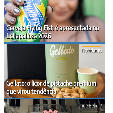
Cerveja Flying Fish é apresentada no
Lollapalloza 2026
Novidades
Gellato: o licor de pistache premium
que virou tendência
Onde Beber?