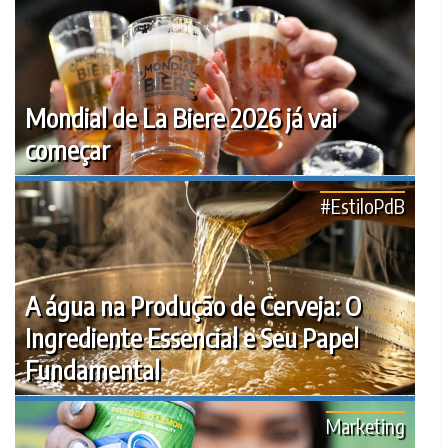
Mondial de La Biere 2026 já vai
começar
#EstiloPdB
A água na Produção de Cerveja: O
Ingrediente Essencial e Seu Papel
Fundamental
Marketing