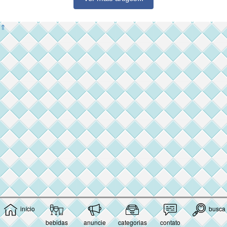
⇑
início
busca
bebidas
anuncie
categorias
contato