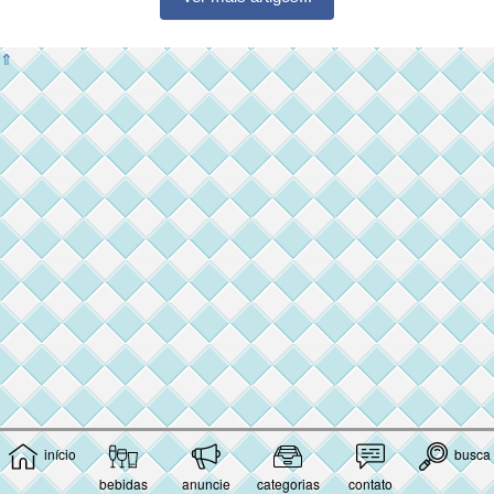
⇑
início
busca
bebidas
anuncie
categorias
contato