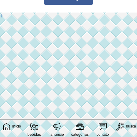
⇑
início
busca
bebidas
anuncie
categorias
contato