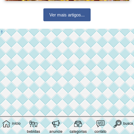
Ver mais artigos...
⇑
início
busca
bebidas
anuncie
categorias
contato