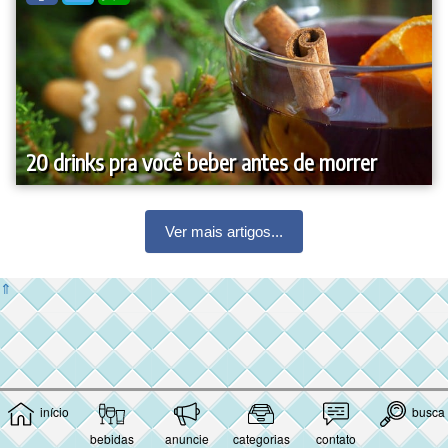
20 drinks pra você beber antes de morrer
Ver mais artigos...
⇑
início
busca
bebidas
anuncie
categorias
contato