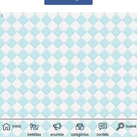
⇑
início
busca
bebidas
anuncie
categorias
contato