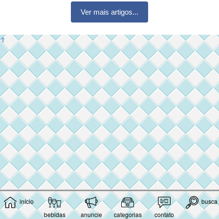
Ver mais artigos...
⇑
início
busca
bebidas
anuncie
categorias
contato