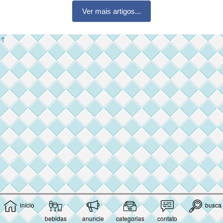
Ver mais artigos...
⇑
início
busca
bebidas
anuncie
categorias
contato