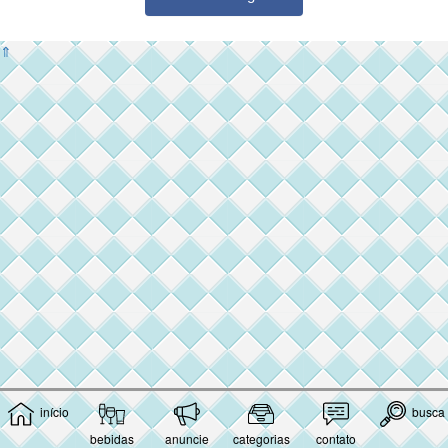
⇑
início
busca
bebidas
anuncie
categorias
contato