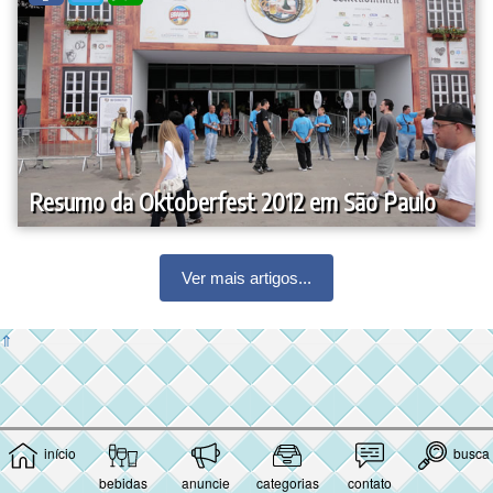
Resumo da Oktoberfest 2012 em São Paulo
Ver mais artigos...
⇑
início
busca
bebidas
anuncie
categorias
contato