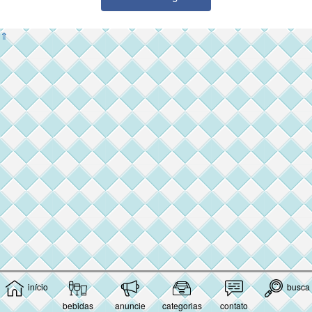
⇑
início
busca
bebidas
anuncie
categorias
contato