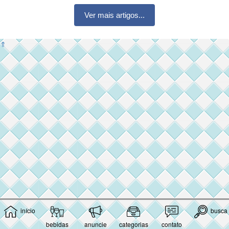
Ver mais artigos...
⇑
início
busca
bebidas
anuncie
categorias
contato