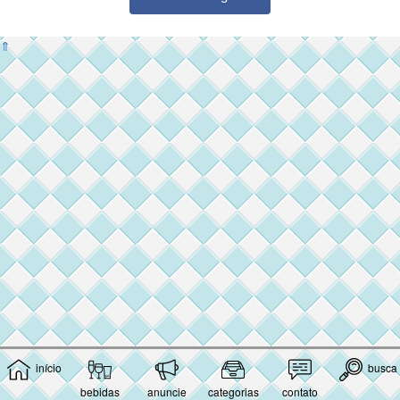
⇑
início
busca
bebidas
anuncie
categorias
contato