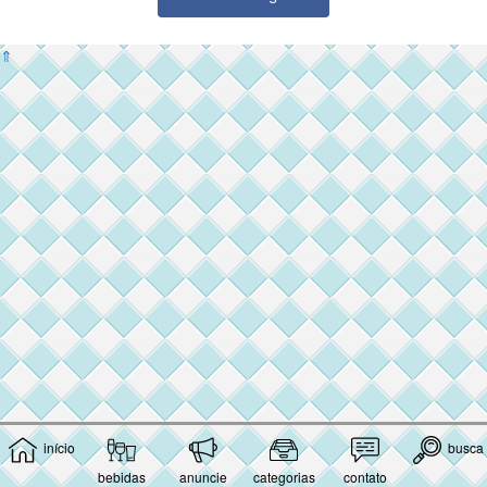
⇑
início
busca
bebidas
anuncie
categorias
contato