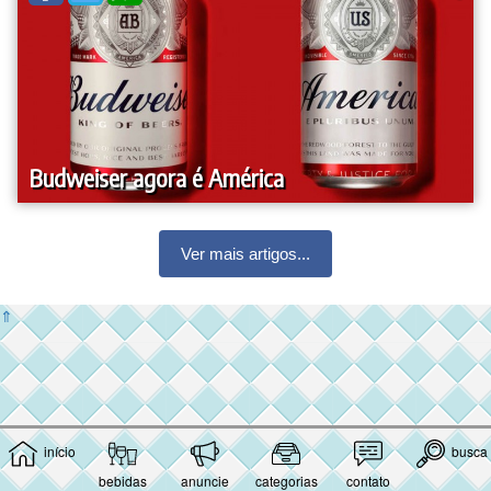
Budweiser agora é América
Ver mais artigos...
⇑
início
busca
bebidas
anuncie
categorias
contato