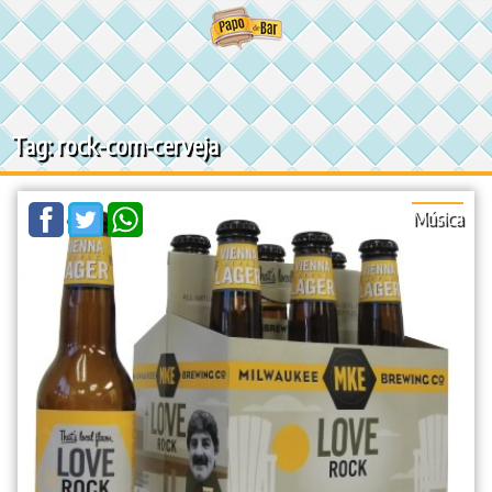
Ir
para
o
conteúdo
Tag: rock-com-cerveja
Música