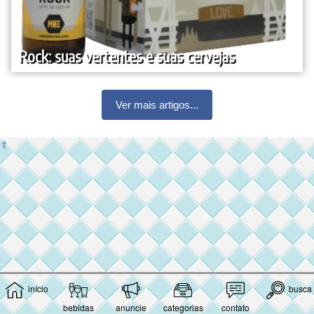
Rock: suas vertentes e suas cervejas
Ver mais artigos...
⇑
início
busca
bebidas
anuncie
categorias
contato