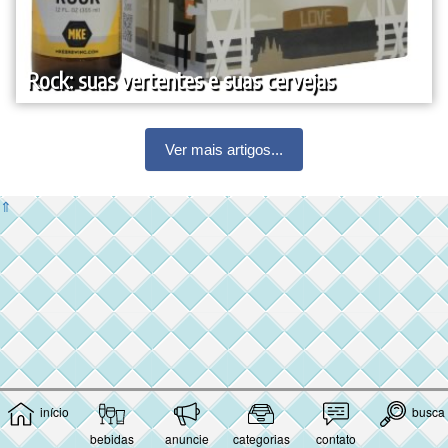
Rock: suas vertentes e suas cervejas
Ver mais artigos...
⇑
início
busca
bebidas
anuncie
categorias
contato