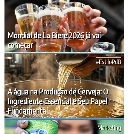
Mondial de La Biere 2026 já vai
começar
#EstiloPdB
A água na Produção de Cerveja: O
Ingrediente Essencial e Seu Papel
Fundamental
Marketing