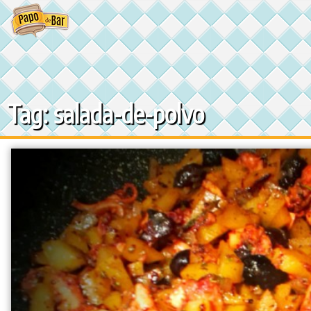
Ir
para
o
conteúdo
Tag: salada-de-polvo