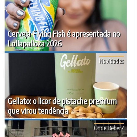
Cerveja Flying Fish é apresentada no
Lollapalloza 2026
Novidades
Gellato: o licor de pistache premium
que virou tendência
Onde Beber?