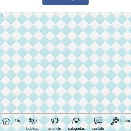
⇑
início
busca
bebidas
anuncie
categorias
contato