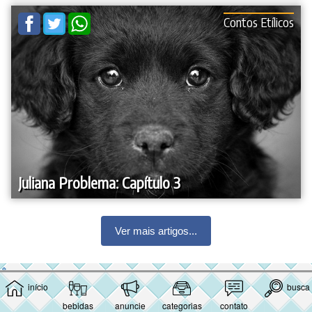
Contos Etílicos
Juliana Problema: Capítulo 3
Ver mais artigos...
⇑
início
busca
bebidas
anuncie
categorias
contato