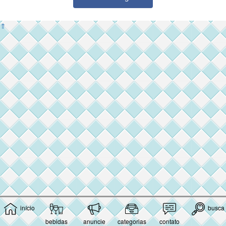
⇑
início
busca
bebidas
anuncie
categorias
contato