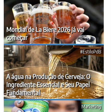
Mondial de La Biere 2026 já vai
começar
#EstiloPdB
A água na Produção de Cerveja: O
Ingrediente Essencial e Seu Papel
Fundamental
Marketing