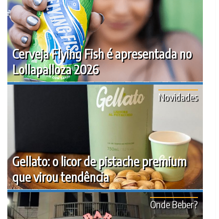
Cerveja Flying Fish é apresentada no
Lollapalloza 2026
Novidades
Gellato: o licor de pistache premium
que virou tendência
Onde Beber?