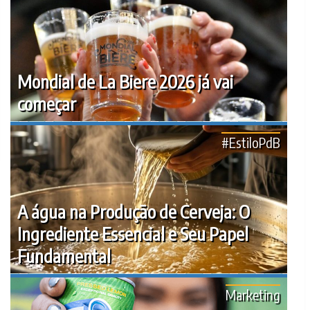
Mondial de La Biere 2026 já vai
começar
#EstiloPdB
A água na Produção de Cerveja: O
Ingrediente Essencial e Seu Papel
Fundamental
Marketing