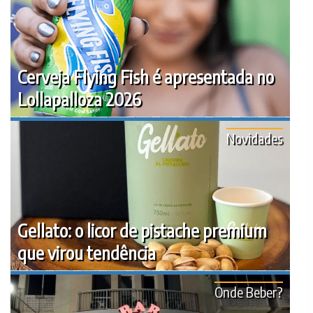
Cerveja Flying Fish é apresentada no
Lollapalloza 2026
Novidades
Gellato: o licor de pistache premium
que virou tendência
Onde Beber?