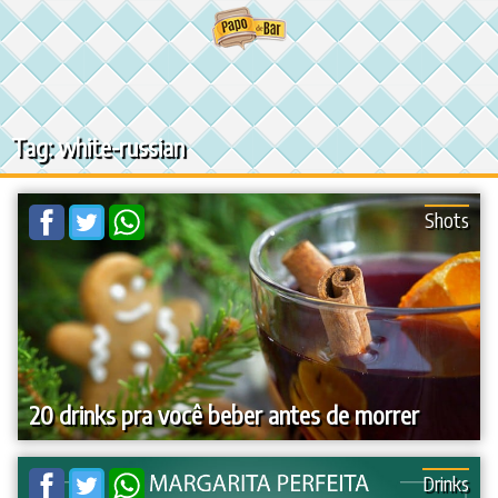
Ir
para
o
conteúdo
Tag: white-russian
Shots
20 drinks pra você beber antes de morrer
Drinks