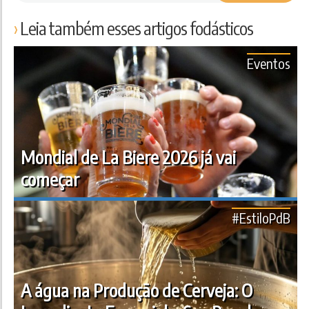
Leia também esses artigos fodásticos
Eventos
Mondial de La Biere 2026 já vai
começar
#EstiloPdB
A água na Produção de Cerveja: O