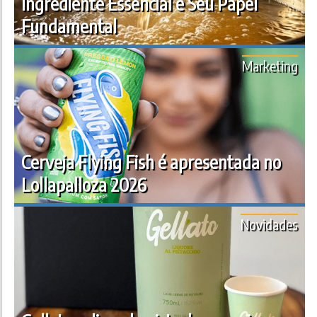
Ingrediente Essencial e Seu Papel
Fundamental
Marketing
Cerveja Flying Fish é apresentada no
Lollapalloza 2026
Novidades