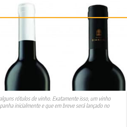
lguns rótulos de vinho. Exatamente isso, um vinho
panha inicialmente e que em breve será lançado no