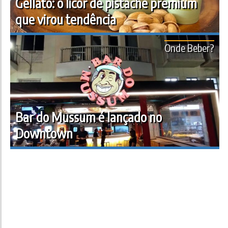
Gellato: o licor de pistache premium
que virou tendência
Onde Beber?
Bar do Mussum é lançado no
Downtown