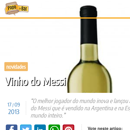
Ir
para
o
conteúdo
novidades
Vinho do Messi
O melhor jogador do mundo inova e lançou a
17
09
/
do Messi que é vendido na Argentina e na Es
2013
mundo inteiro.
Vote neste artigo: