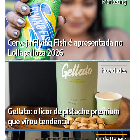
Marketing
Cerveja Flying Fish é apresentada no
Lollapalloza 2026
Novidades
Gellato: o licor de pistache premium
que virou tendência
Onde Beber?