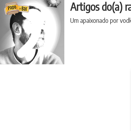
Ir
Artigos do(a) r
para
o
Um apaixonado por vodka
conteúdo