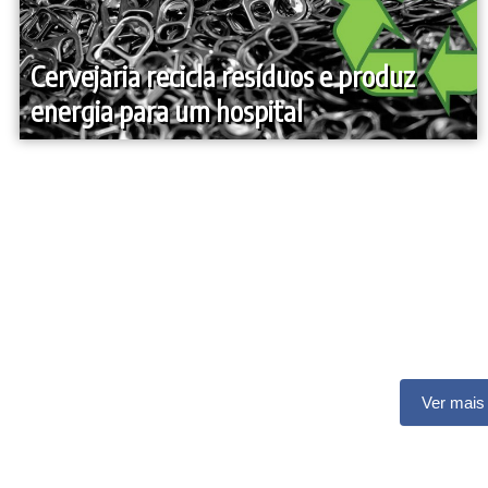
Cervejaria recicla resíduos e produz
energia para um hospital
Ver mais 