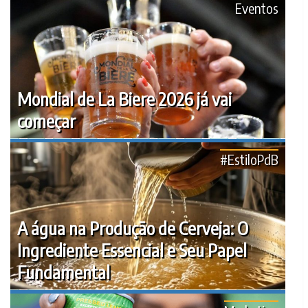
Eventos
Mondial de La Biere 2026 já vai
começar
#EstiloPdB
A água na Produção de Cerveja: O
Ingrediente Essencial e Seu Papel
Fundamental