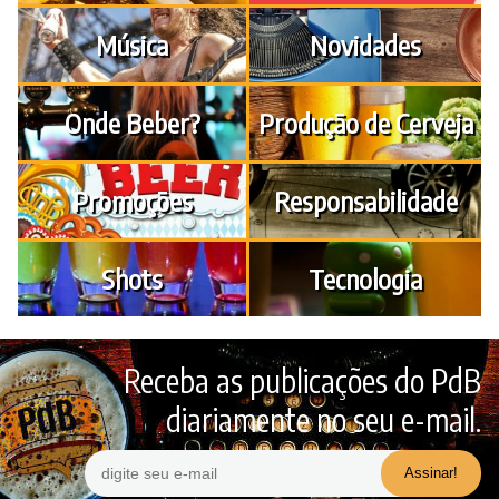
Música
Novidades
Onde Beber?
Produção de Cerveja
Promoções
Responsabilidade
Shots
Tecnologia
Receba as publicações do PdB
diariamente no seu e-mail.