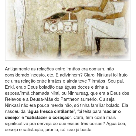
Antigamente as relações entre irmãos era comum, não
considerado incesto, etc. E adivinhem? Claro, Ninkasi foi fruto
de uma relação entre irmãos e ainda teve 7 irmãos. Seu pai,
Enki, era o Deus boladão das águas doces e tinha a
esposa/irmã chamada Ninti, ou Ninhursag, que era a Deus dos
Relevos e a Deusa-Mãe do Pantheon sumério. Ou seja,
Ninkasi não era pouca merda não, só tinha familiar bolado. Ela
nasceu da “
água fresca cintilante
”, foi feita para “
saciar o
desejo
” e “
satisfazer o coração
”. Cara, tem coisa mais
significativa pra cerveja do que essas três coisas? Água boa,
desejo e satisfação, pronto, só isso já basta.