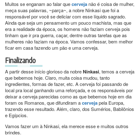
Muitos se enganam ao falar que
cerveja
não é coisa de mulher,
meça suas palavras, ~parça~, a nobre Ninkasi que foi a
responsável por você se deliciar com esse líquido sagrado.
Ainda que seja um pensamento um pouco machista, mas que
era a realidade da época, os homens não faziam cerveja pois
tinham que ir pra guerra, caçar, dentre outras tarefas que as
mulheres não faziam na época. Vamos confessar, bem melhor
ficar em casa fazendo um pão e uma cerveja.
Finalizando
A partir desse início glorioso da nobre
Ninkasi
, temos a cerveja
que bebemos hoje. Claro, muita coisa mudou, tanto
ingredientes, formas de fazer, etc. A cerveja foi passando de
local pra local ganhando uma reforçada, e os responsáveis por
deixar a cerveja parecidas como as que bebemos hoje em dia
foram os Romanos, que difundiram a
cerveja
pela Europa,
trazendo esse resultado. Além, claro, dos Sumérios, Babilônios
e Egípcios.
Vamos fazer um à Ninkasi, ela merece esse e muitos outros
brindes.