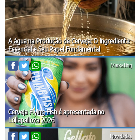
A água na Produção de Cerveja: O Ingrediente
Essencial e Seu Papel Fundamental
Marketing
Cerveja Flying Fish é apresentada no
Lollapalloza 2026
Novidades