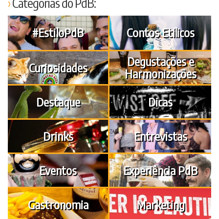
Categorias do PdB:
#EstiloPdB
Contos Etílicos
Degustações e
Curiosidades
Harmonizações
Destaque
Dicas
Drinks
Entrevistas
Eventos
Experiência PdB
Gastronomia
Marketing