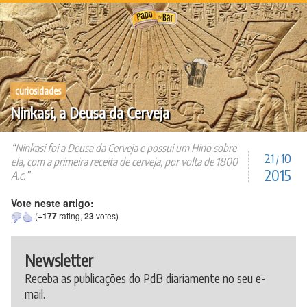
Ir
para
o
conteúdo
curiosidades
Ninkasi, a Deusa da Cerveja
Ninkasi foi a Deusa da Cerveja e possui um Hino sobre
21
10
/
ela, com a primeira receita de cerveja, por volta de 1800
2015
A.c.
Vote neste artigo:
(
+177
rating,
23
votes)
Newsletter
Receba as publicações do PdB diariamente no seu e-
mail.