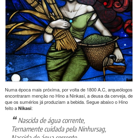
Numa época mais próxima, por volta de 1800 A.C, arqueólogos
encontraram menção no Hino a Ninkasi, a deusa da cerveja, de
que os sumérios já produziam a bebida. Segue abaixo o Hino
feito a
Nikasi
:
Nascida de água corrente,
Ternamente cuidada pela Ninhursag,
Nascida de água corrente,