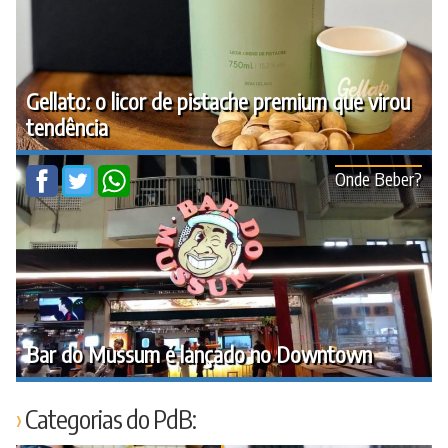
Gellato: o licor de pistache premium que virou
tendência
Onde Beber?
Bar do Mussum é lançado no Downtown
Categorias do PdB: