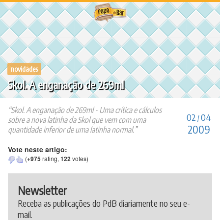
Ir
para
o
conteúdo
novidades
Skol. A enganação de 269ml
Skol. A enganação de 269ml - Uma crítica e cálculos
02
04
/
sobre a nova latinha da Skol que vem com uma
2009
quantidade inferior de uma latinha normal.
Vote neste artigo:
(
+975
rating,
122
votes)
Newsletter
Receba as publicações do PdB diariamente no seu e-
mail.