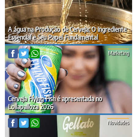
A água na Produção de Cerveja: O Ingrediente
Essencial e Seu Papel Fundamental
Marketing
Cerveja Flying Fish é apresentada no
Lollapalloza 2026
Novidades