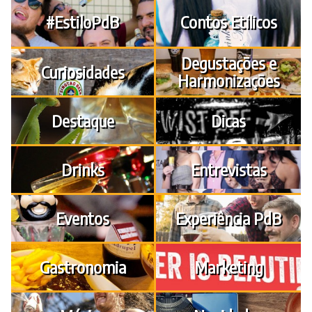
#EstiloPdB
Contos Etílicos
Degustações e
Curiosidades
Harmonizações
Destaque
Dicas
Drinks
Entrevistas
Eventos
Experiência PdB
Gastronomia
Marketing