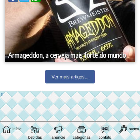
Armageddon, a cerveja mais forte do mundo
Ver mais artigos...
⇑
início
busca
bebidas
anuncie
categorias
contato