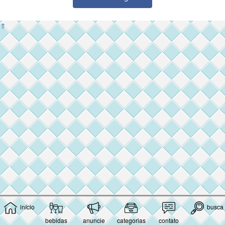
⇑
início
busca
bebidas
anuncie
categorias
contato