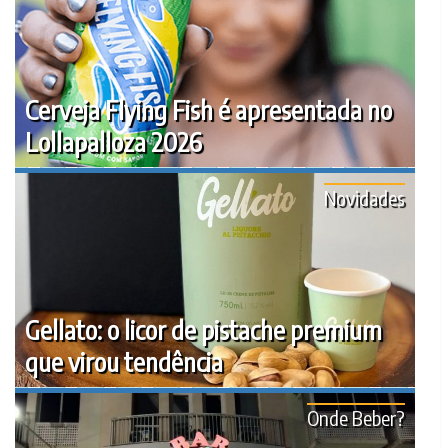
Cerveja Flying Fish é apresentada no
Lollapalloza 2026
Novidades
Gellato: o licor de pistache premium
que virou tendência
Onde Beber?