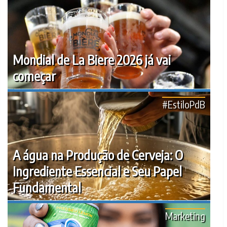
Mondial de La Biere 2026 já vai
começar
#EstiloPdB
A água na Produção de Cerveja: O
Ingrediente Essencial e Seu Papel
Fundamental
Marketing