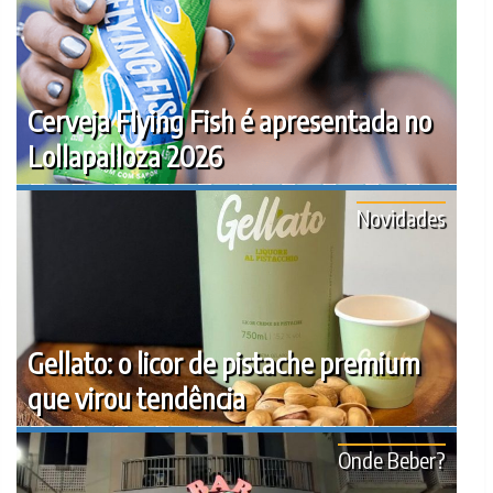
Cerveja Flying Fish é apresentada no
Lollapalloza 2026
Novidades
Gellato: o licor de pistache premium
que virou tendência
Onde Beber?