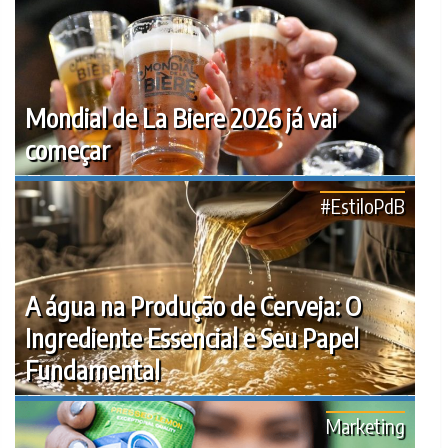
Mondial de La Biere 2026 já vai
começar
#EstiloPdB
A água na Produção de Cerveja: O
Ingrediente Essencial e Seu Papel
Fundamental
Marketing