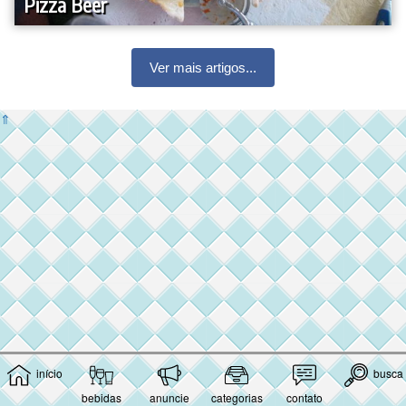
Pizza Beer
Ver mais artigos...
⇑
início
busca
bebidas
anuncie
categorias
contato