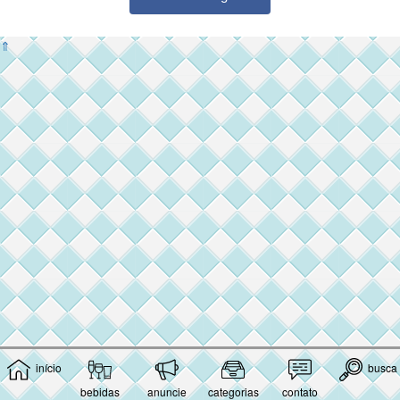
⇑
início
busca
bebidas
anuncie
categorias
contato