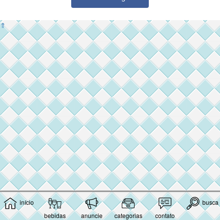
⇑
início
busca
bebidas
anuncie
categorias
contato