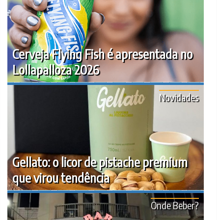
Cerveja Flying Fish é apresentada no
Lollapalloza 2026
Novidades
Gellato: o licor de pistache premium
que virou tendência
Onde Beber?