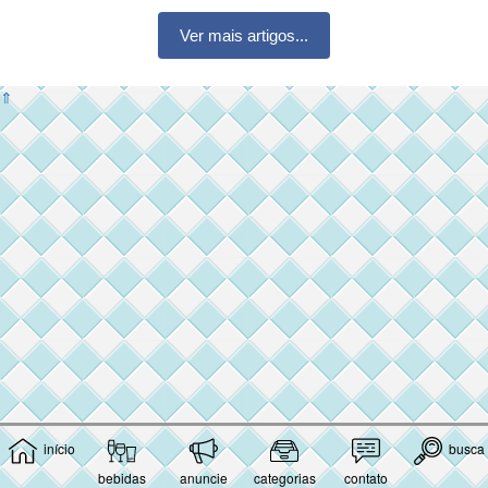
Ver mais artigos...
⇑
início
busca
bebidas
anuncie
categorias
contato