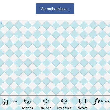
Ver mais artigos...
⇑
início
busca
bebidas
anuncie
categorias
contato