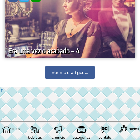
Era uma vez o acabado – 4
Ver mais artigos...
⇑
início
busca
bebidas
anuncie
categorias
contato