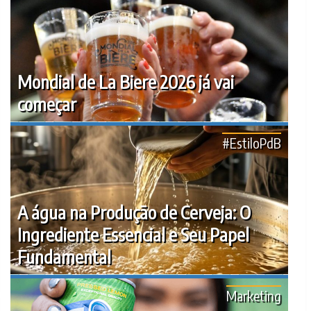
Mondial de La Biere 2026 já vai
começar
#EstiloPdB
A água na Produção de Cerveja: O
Ingrediente Essencial e Seu Papel
Fundamental
Marketing