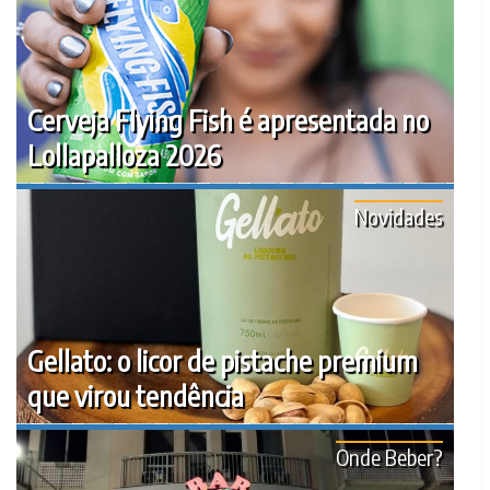
Cerveja Flying Fish é apresentada no
Lollapalloza 2026
Novidades
Gellato: o licor de pistache premium
que virou tendência
Onde Beber?