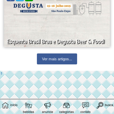
Esquenta Brasil Brau e Degusta Beer & Food!
Ver mais artigos...
⇑
início
busca
bebidas
anuncie
categorias
contato