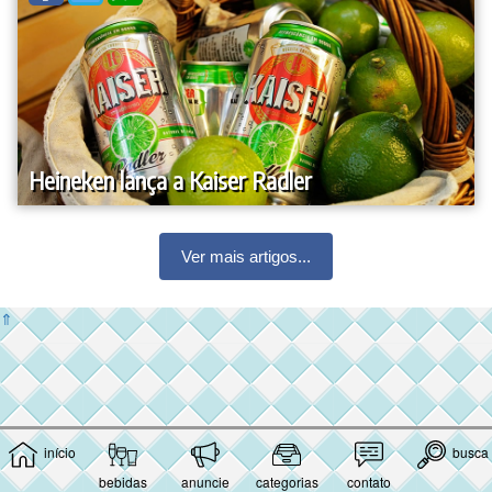
Heineken lança a Kaiser Radler
Ver mais artigos...
⇑
início
busca
bebidas
anuncie
categorias
contato