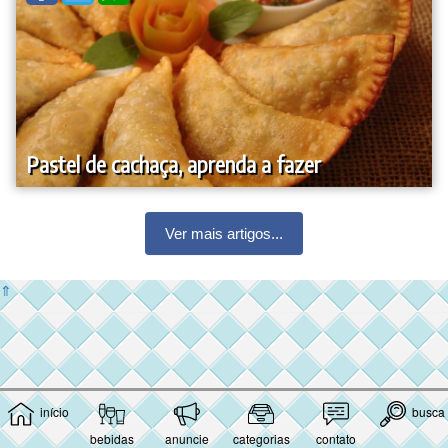
Pastel de cachaça, aprenda a fazer
Ver mais artigos...
⇑
início
busca
bebidas
anuncie
categorias
contato